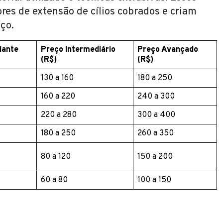
ores de extensão de cílios cobrados e criam
ço.
iante
Preço Intermediário
Preço Avançado
(R$)
(R$)
130 a 160
180 a 250
160 a 220
240 a 300
220 a 280
300 a 400
180 a 250
260 a 350
80 a 120
150 a 200
60 a 80
100 a 150