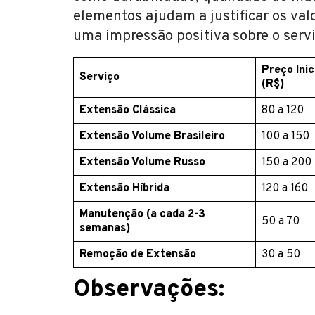
elementos ajudam a justificar os val
uma impressão positiva sobre o servi
Preço Inic
Serviço
(R$)
Extensão Clássica
80 a 120
Extensão Volume Brasileiro
100 a 150
Extensão Volume Russo
150 a 200
Extensão Híbrida
120 a 160
Manutenção (a cada 2-3
50 a 70
semanas)
Remoção de Extensão
30 a 50
Observações: