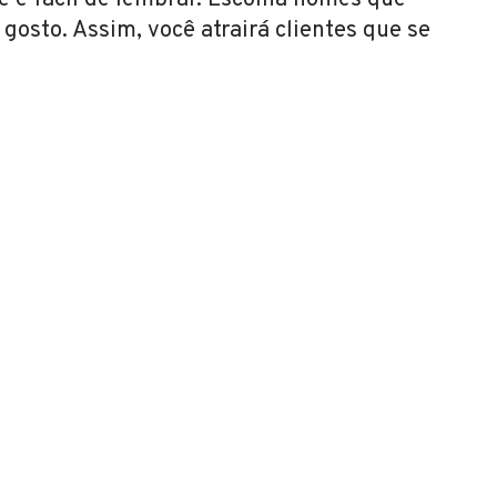
e e fácil de lembrar. Escolha nomes que
osto. Assim, você atrairá clientes que se