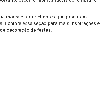
portante escolher nomes fáceis de lembrar e
.
sua marca e atrair clientes que procuram
a. Explore essa seção para mais inspirações e
de decoração de festas.