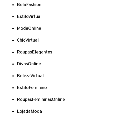
BelaFashion
EstiloVirtual
ModaOnline
ChicVirtual
RoupasElegantes
DivasOnline
BelezaVirtual
EstiloFeminino
RoupasFemininasOnline
LojadaModa