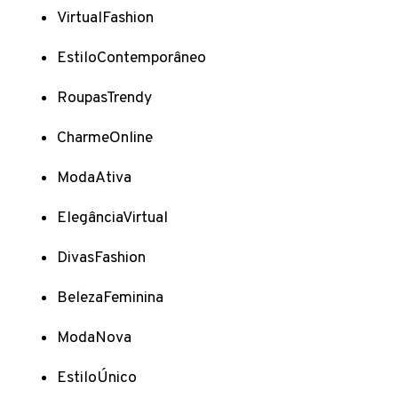
VirtualFashion
EstiloContemporâneo
RoupasTrendy
CharmeOnline
ModaAtiva
ElegânciaVirtual
DivasFashion
BelezaFeminina
ModaNova
EstiloÚnico