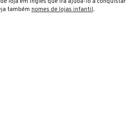
e loja em inglês que irá ajudá-lo a conquistar
Veja também
nomes de lojas infantil
.