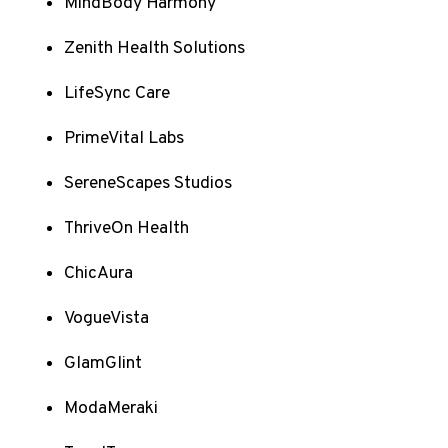
MindBody Harmony
Zenith Health Solutions
LifeSync Care
PrimeVital Labs
SereneScapes Studios
ThriveOn Health
ChicAura
VogueVista
GlamGlint
ModaMeraki