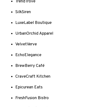
TrendTrove
SilkSiren
LuxeLabel Boutique
UrbanOrchid Apparel
VelvetVerve
EchoElegance
BrewBerry Café
CraveCraft Kitchen
Epicurean Eats
FreshFusion Bistro