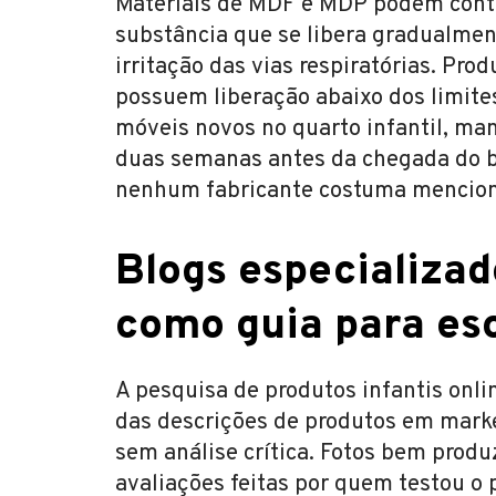
Materiais de MDF e MDP podem conte
substância que se libera gradualmen
irritação das vias respiratórias. Pro
possuem liberação abaixo dos limites
móveis novos no quarto infantil, ma
duas semanas antes da chegada do b
nenhum fabricante costuma menciona
Blogs especializad
como guia para es
A pesquisa de produtos infantis onli
das descrições de produtos em marke
sem análise crítica. Fotos bem produ
avaliações feitas por quem testou o 